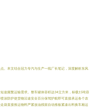
焦点。本文结合冠力专汽与生产一线厂长笔记，深度解析东风
途频繁运输需求。整车罐体容积达34立方米，标载15吨容
备喷涂防护使货物沿途安全百分保驾护航即可直接承运各个农
袋走袋直接推运物料严紧放油残留自动推板紧凑出料换车厢运