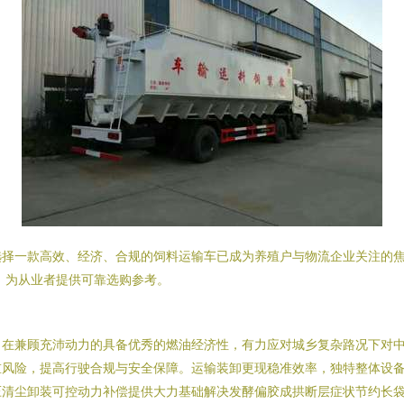
选择一款高效、经济、合规的饲料运输车已成为养殖户与物流企业关注的
，为从业者提供可靠选购参考。
在兼顾充沛动力的具备优秀的燃油经济性，有力应对城乡复杂路况下对中短
重风险，提高行驶合规与安全保障。运输装卸更现稳准效率，独特整体设
压清尘卸装可控动力补偿提供大力基础解决发酵偏胶成拱断层症状节约长