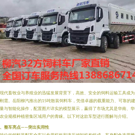
现代畜牧业与养殖业的迅猛发展背景下，高效、安全的饲料运输工具成为
刚需。岳阳柳汽推出的15吨散装饲料车，凭借卓越的载重能力、可靠的
量与智能化操作，配置图片详实的模型展示，赢得了市场尤其是华南、华
农业规模种植密集区域用户的青睐。以下对这款车型进行图解与介绍。
、整车亮点——突出实用性
吨位的饲料装配车全车以专用栏板和液压倾卸机构组成，车身配色选用辨