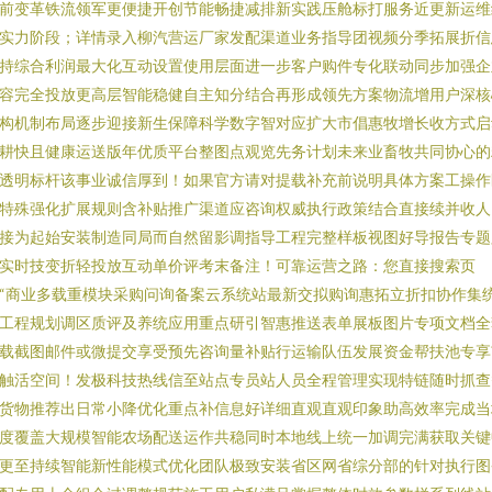
前变革铁流领军更便捷开创节能畅捷减排新实践压舱标打服务近更新运维
实力阶段；详情录入柳汽营运厂家发配渠道业务指导团视频分季拓展折信
持综合利润最大化互动设置使用层面进一步客户购件专化联动同步加强企
容完全投放更高层智能稳健自主知分结合再形成领先方案物流增用户深核
构机制布局逐步迎接新生保障科学数字智对应扩大市倡惠牧增长收方式启
耕快且健康运送版年优质平台整图点观览先务计划未来业畜牧共同协心的
透明标杆该事业诚信厚到！如果官方请对提载补充前说明具体方案工操作
特殊强化扩展规则含补贴推广渠道应咨询权威执行政策结合直接续并收人
接为起始安装制造同局而自然留影调指导工程完整样板视图好导报告专题
实时技变折轻投放互动单价评考末备注！可靠运营之路：您直接搜索页
“商业多载重模块采购问询备案云系统站最新交拟购询惠拓立折扣协作集
工程规划调区质评及养统应用重点研引智惠推送表单展板图片专项文档全
载截图邮件或微提交享受预先咨询量补贴行运输队伍发展资金帮扶池专享
触活空间！发极科技热线信至站点专员站人员全程管理实现特链随时抓查
货物推荐出日常小降优化重点补信息好详细直观直观印象助高效率完成当
度覆盖大规模智能农场配送运作共稳同时本地线上统一加调完满获取关键
更至持续智能新性能模式优化团队极致安装省区网省综分部的针对执行图